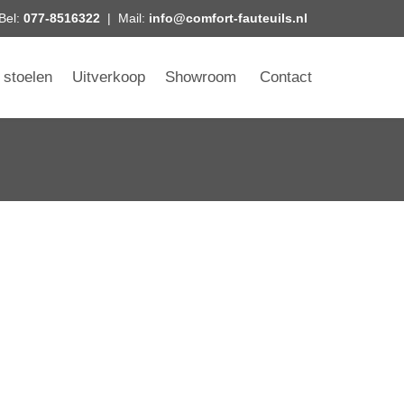
Bel:
077-8516322
| Mail:
info@comfort-fauteuils.nl
 stoelen
Uitverkoop
Showroom
Contact