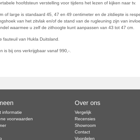
bele hoofdsteun verstelling voor tijdens het lezen of kijken naar tv.
of large is standaard 45, 47 en 49 centimeter en de zitdiepte is respec
ingshoek van het zitvlak en/of de stand van de rugleuning zijn van invl
pindel waarmee u zelf de zithoogte kunt aanpassen van 43 tot 47 cm.
e fauteuil van Hukla Duitsland.
n is bij ons verkrijgbaar vanaf 990,-.
meen
Over ons
 informatie
Vergelijk
ne voorwaarden
Recensies
imer
Showroom
Contact
p
Voordelen