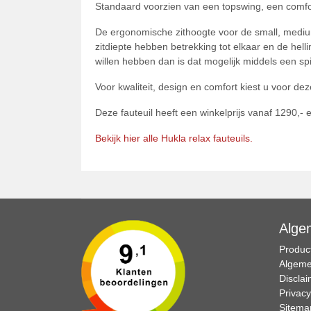
Standaard voorzien van een topswing, een comforta
De ergonomische zithoogte voor de small, medium 
zitdiepte hebben betrekking tot elkaar en de hell
willen hebben dan is dat mogelijk middels een s
Voor kwaliteit, design en comfort kiest u voor dez
Deze fauteuil heeft een winkelprijs vanaf 1290,- e
Bekijk hier alle Hukla relax fauteuils.
Alge
Product
Algeme
Discla
Privacy
Sitema