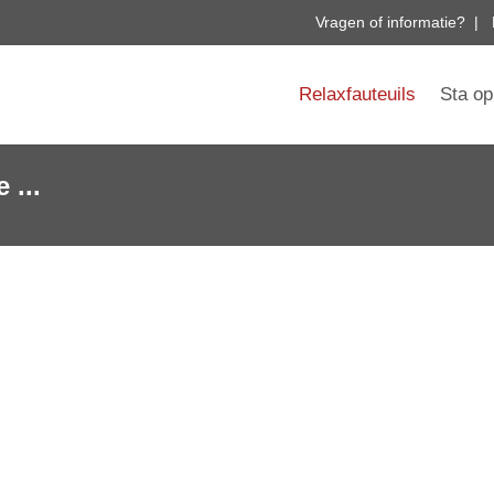
Vragen of informatie? | 
Relaxfauteuils
Sta op
 ...