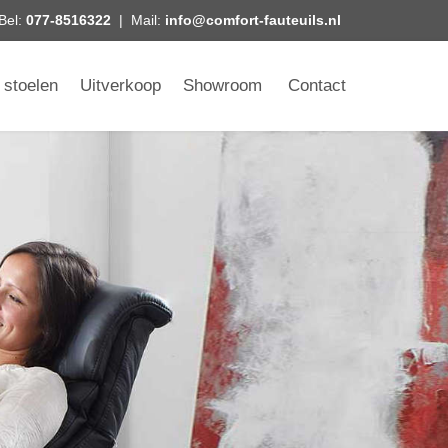
Bel:
077-8516322
| Mail:
info@comfort-fauteuils.nl
 stoelen
Uitverkoop
Showroom
Contact