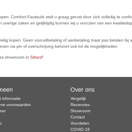
en. Comfort-Fauteuils stelt u graag gerust door zich volledig te con
n overige zaken en gelijktijdig kunnen wij u voorzien van een kwalitei
veilig kopen. Geen vooruitbetaling of aanbetaling maar pas betalen bij 
enen via pin of overschrijving behoort ook tot de mogelijkheden.
nze showroom in
Sittard
!
meen
Over ons
 informatie
Vergelijk
ne voorwaarden
Recensies
imer
Showroom
Contact
p
Voordelen
COVID-19