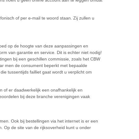
ns hoeft u geen online account aan te leggen omdat
onisch of per e-mail te woord staan. Zij zullen u
 goed op de hoogte van deze aanpassingen en
orm van garantie en service. Dit is echter niet nodig!
itingen bij een geschillen commissie, zoals het CBW
 daar men de consument beperkt met bepaalde
e tussentijds failliet gaat wordt u verplicht om
 of er daadwerkelijk een onafhankelijk en
 beoordelen bij deze branche verenigingen vaak
. Ook bij bestellingen via het internet is er een
Op de site van de rijksoverheid kunt u onder