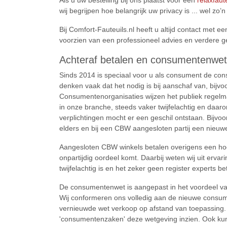
Als u uw bestelling bij ons plaatst voor een
relaxfaut
wij begrijpen hoe belangrijk uw privacy is ... wel zo’n
Bij Comfort-Fauteuils.nl heeft u altijd contact met e
voorzien van een professioneel advies en verdere 
Achteraf betalen en consumentenwet
Sinds 2014 is speciaal voor u als consument de co
denken vaak dat het nodig is bij aanschaf van, bijvoo
Consumentenorganisaties wijzen het publiek regelmat
in onze branche, steeds vaker twijfelachtig en daa
verplichtingen mocht er een geschil ontstaan. Bijvoo
elders en bij een CBW aangesloten partij een nieuw
Aangesloten CBW winkels betalen overigens een hoog
onpartijdig oordeel komt. Daarbij weten wij uit erv
twijfelachtig is en het zeker geen register experts be
De consumentenwet is aangepast in het voordeel v
Wij conformeren ons volledig aan de nieuwe consumen
vernieuwde wet verkoop op afstand van toepassing.
'consumentenzaken' deze wetgeving inzien. Ook kunt