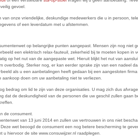
euil
of een verstelbare
sta-op-stoel
vragen wij u geen aanbetaling. Teve
 veilig gevoel.
en van onze vriendelijke, deskundige medewerkers die u in persoon, telef
gegevens of een leverdatum met u afstemmen.
nsumentenwet op belangrijke punten aangepast. Mensen zijn nog niet
rbeeld een elektrisch relax-fauteuil, zekerheid bij te moeten kopen in v
ig op het nut van de aangepaste wet. Hieruit blijkt het nut van aanslu
rom overbodig. Sterker nog, er kan eerder sprake zijn van een nadeel
rbeeld als u een aanbetalingen heeft gedaan bij een aangesloten firma di
e aankoop doen om uw aanbetaling niet te verliezen.
 bedrag om lid te zijn van deze organisaties. U mag zich dus afvragen
aring dat de deskundigheid van de personen die uw geschil zullen gaan
treffen.
an de consument.
tenwet van 13 juni 2014 en zullen uw vertrouwen in ons niet beschamen
 Deze wet beoogd de consument een nog betere bescherming te geven. 
 u hiervoor de site www.consuwijzer.nl raadplegen.