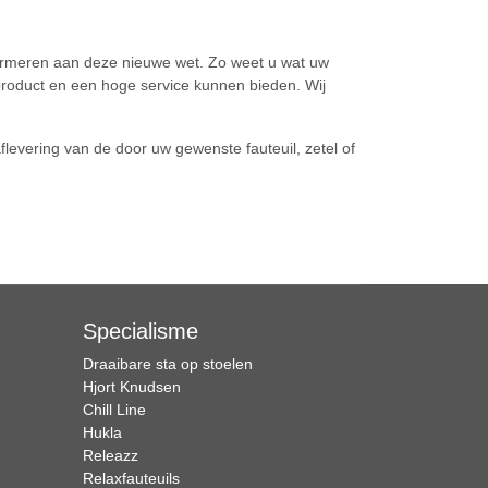
formeren aan deze nieuwe wet. Zo weet u wat uw
tsproduct en een hoge service kunnen bieden. Wij
aflevering van de door uw gewenste fauteuil, zetel of
Specialisme
Draaibare sta op stoelen
Hjort Knudsen
Chill Line
Hukla
Releazz
Relaxfauteuils