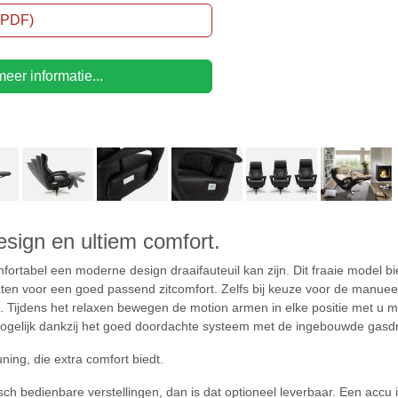
 (PDF)
eer informatie...
esign en ultiem comfort.
mfortabel een moderne design draaifauteuil kan zijn. Dit fraaie model bie
aten voor een goed passend zitcomfort. Zelfs bij keuze voor de manueel
 Tijdens het relaxen bewegen de motion armen in elke positie met u me
s mogelijk dankzij het goed doordachte systeem met de ingebouwde gasd
ing, die extra comfort biedt.
isch bedienbare verstellingen, dan is dat optioneel leverbaar. Een ac