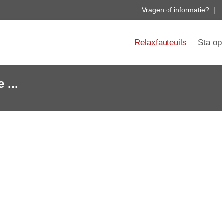
Vragen of informatie? | 
Relaxfauteuils
Sta op
 ...