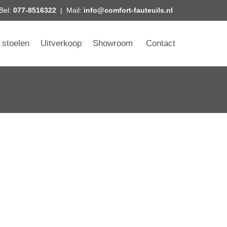
Bel:
077-8516322
| Mail:
info@comfort-fauteuils.nl
 stoelen
Uitverkoop
Showroom
Contact