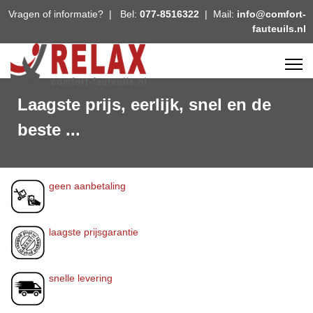
Vragen of informatie? | Bel:
077-8516322
| Mail:
info@comfort-
fauteuils.nl
Laagste prijs, eerlijk, snel en de
beste ...
geen aanbetaling
laagste prijsgarantie
snelle levering