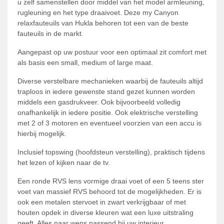
u zelf samenstellen door middel van het model armleuning,
rugleuning en het type draaivoet. Deze my Canyon
relaxfauteuils van Hukla behoren tot een van de beste
fauteuils in de markt.
Aangepast op uw postuur voor een optimaal zit comfort met
als basis een small, medium of large maat.
Diverse verstelbare mechanieken waarbij de fauteuils altijd
traploos in iedere gewenste stand gezet kunnen worden
middels een gasdrukveer. Ook bijvoorbeeld volledig
onafhankelijk in iedere positie. Ook elektrische verstelling
met 2 of 3 motoren en eventueel voorzien van een accu is
hierbij mogelijk.
Inclusief topswing (hoofdsteun verstelling), praktisch tijdens
het lezen of kijken naar de tv.
Een ronde RVS lens vormige draai voet of een 5 teens ster
voet van massief RVS behoord tot de mogelijkheden. Er is
ook een metalen stervoet in zwart verkrijgbaar of met
houten opdek in diverse kleuren wat een luxe uitstraling
geeft. Alles naar wens passend bij uw interieur.