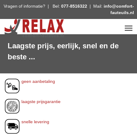
Vragen of informatie? | Bel:
077-8516322
| Mail:
info@comfort-
fauteuils.nl
Laagste prijs, eerlijk, snel en de
beste ...
geen aanbetaling
laagste prijsgarantie
snelle levering