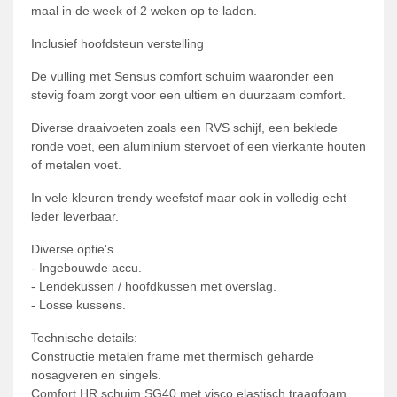
maal in de week of 2 weken op te laden.
Inclusief hoofdsteun verstelling
De vulling met Sensus comfort schuim waaronder een
stevig foam zorgt voor een ultiem en duurzaam comfort.
Diverse draaivoeten zoals een RVS schijf, een beklede
ronde voet, een aluminium stervoet of een vierkante houten
of metalen voet.
In vele kleuren trendy weefstof maar ook in volledig echt
leder leverbaar.
Diverse optie's
- Ingebouwde accu.
- Lendekussen / hoofdkussen met overslag.
- Losse kussens.
Technische details:
Constructie metalen frame met thermisch geharde
nosagveren en singels.
Comfort HR schuim SG40 met visco elastisch traagfoam.