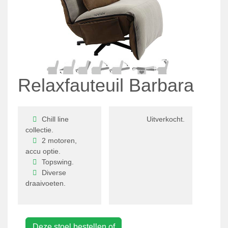
Relaxfauteuil Barbara
Chill line
Uitverkocht.
collectie.
2 motoren,
accu optie.
Topswing.
Diverse
draaivoeten.
Deze stoel bestellen of